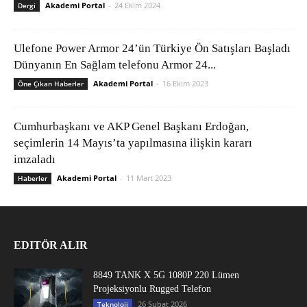
Akademi Portal
-
24 Ekim 2024
Dergi
Ulefone Power Armor 24’ün Türkiye Ön Satışları Başladı
Dünyanın En Sağlam telefonu Armor 24...
Akademi Portal
-
16 Ekim 2023
Öne Çıkan Haberler
Cumhurbaşkanı ve AKP Genel Başkanı Erdoğan,
seçimlerin 14 Mayıs’ta yapılmasına ilişkin kararı
imzaladı
Akademi Portal
-
11 Mart 2023
Haberler
EDITÖR ALIR
8849 TANK X 5G 1080P 220 Lümen
Projeksiyonlu Rugged Telefon
26 Şubat 2026
Teknoloji