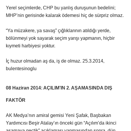
Yerel seçimlerde, CHP bu yanlış duruşunun bedelini;
MHP’nin gerisinde kalarak ödemesi hiç de sürpriz olmaz.
“Ya müzakere, ya savaş” çığlıklarının atıldığı yerde,
bölünmeyi yok sayarak seçim yarışı yapmanın, hiçbir
kıymeti harbiyesi yoktur.
İç huzur olmadan aş da, iş de olmaz. 25.3.2014,
bulentesinoglu
08 Haziran 2014: AÇILIM’IN 2. AŞAMASINDA DIŞ
FAKTÖR
AK Medya’nın amiral gemisi Yeni Şafak, Başbakan
Yardımcısı Beşir Atalay’ın önceki gün “Açılım’da ikinci
aşamaya geçtik” açıklaması yapmasından sonra, dün