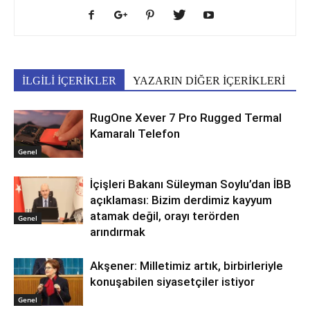
İLGİLİ İÇERİKLER
YAZARIN DİĞER İÇERİKLERİ
RugOne Xever 7 Pro Rugged Termal
Kamaralı Telefon
Genel
İçişleri Bakanı Süleyman Soylu’dan İBB
açıklaması: Bizim derdimiz kayyum
atamak değil, orayı terörden
Genel
arındırmak
Akşener: Milletimiz artık, birbirleriyle
konuşabilen siyasetçiler istiyor
Genel