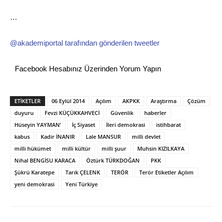
…
@akademiportal tarafından gönderilen tweetler
Facebook Hesabınız Üzerinden Yorum Yapın
ETİKETLER
06 Eylül 2014
Açılım
AKPKK
Araştırma
Çözüm
duyuru
Fevzi KÜÇÜKKAHVECİ
Güvenlik
haberler
Hüseyin YAYMAN’
İç Siyaset
İleri demokrasi
istihbarat
kabus
Kadir İNANIR
Lale MANSUR
milli devlet
milli hükümet
milli kültür
milli şuur
Muhsin KIZILKAYA
Nihal BENGİSU KARACA
Öztürk TÜRKDOĞAN
PKK
Şükrü Karatepe
Tarık ÇELENK
TERÖR
Terör Etiketler Açılım
yeni demokrasi
Yeni Türkiye