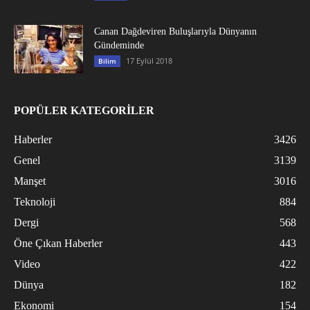
Canan Dağdeviren Buluşlarıyla Dünyanın
Gündeminde
17 Eylül 2018
Bilim
POPÜLER KATEGORİLER
Haberler
3426
Genel
3139
Manşet
3016
Teknoloji
884
Dergi
568
Öne Çıkan Haberler
443
Video
422
Dünya
182
Ekonomi
154