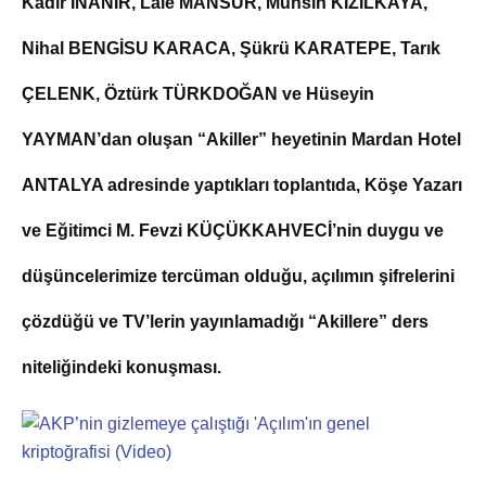
Kadir İNANIR, Lale MANSUR, Muhsin KIZILKAYA,
Nihal BENGİSU KARACA, Şükrü KARATEPE, Tarık
ÇELENK, Öztürk TÜRKDOĞAN ve Hüseyin
YAYMAN’dan oluşan “Akiller” heyetinin Mardan Hotel
ANTALYA adresinde yaptıkları toplantıda, Köşe Yazarı
ve Eğitimci M. Fevzi KÜÇÜKKAHVECİ’nin duygu ve
düşüncelerimize tercüman olduğu, açılımın şifrelerini
çözdüğü ve TV’lerin yayınlamadığı “Akillere” ders
niteliğindeki konuşması.