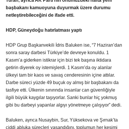
Turan, ayrıca AK Parti’nin önümüzdeki hafta yeni
başbakanı kamuoyuna duyurmak üzere durumu
netleştirebileceğini de ifade etti.
HDP, Güneydoğu hatırlatması yaptı
HDP Grup Başkanvekili İdris Baluken ise, “7 Haziran’dan
sonra saray darbesi Türkiye’de devreye konuldu. 1
Kasım’a giderken istikrar için bizi tek başına iktidara
getirin diyerek oy istemişlerdi. 1 Kasım’da oy alanlar
ülkeyi tam bir kaos ve savaş cenderesinin içine attılar.
Darbe süreci yüzde 49 buçuk oy almış bir başbakanı da
tasfiye etti. Ülkenin sınırında insanlar can güvenliğiyle
ilgili büyük kaygılar taşıyorlar. Sanki bunlar hiç yokmuş
gibi bu darbeyi yapanlar algıyı yönetmeye çalışıyor” dedi.
Baluken, ayrıca Nusaybin, Sur, Yüksekova ve Şırnak’ta
ciddi abluka süreçleri yaşandığını, toplumun her kesimi