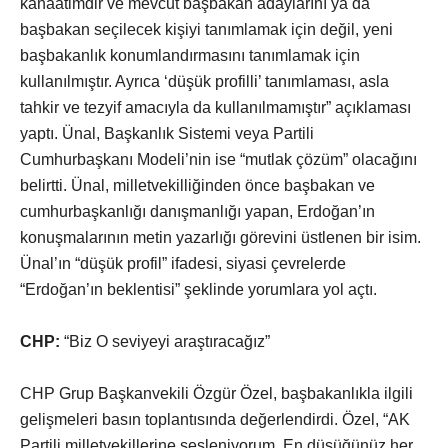
kanaatimdir ve mevcut başbakan adaylarını ya da
başbakan seçilecek kişiyi tanımlamak için değil, yeni
başbakanlık konumlandırmasını tanımlamak için
kullanılmıştır. Ayrıca ‘düşük profilli’ tanımlaması, asla
tahkir ve tezyif amacıyla da kullanılmamıştır” açıklaması
yaptı. Ünal, Başkanlık Sistemi veya Partili
Cumhurbaşkanı Modeli’nin ise “mutlak çözüm” olacağını
belirtti. Ünal, milletvekilliğinden önce başbakan ve
cumhurbaşkanlığı danışmanlığı yapan, Erdoğan’ın
konuşmalarının metin yazarlığı görevini üstlenen bir isim.
Ünal’ın “düşük profil” ifadesi, siyasi çevrelerde
“Erdoğan’ın beklentisi” şeklinde yorumlara yol açtı.
CHP:
“Biz O seviyeyi araştıracağız”
CHP Grup Başkanvekili Özgür Özel, başbakanlıkla ilgili
gelişmeleri basın toplantısında değerlendirdi. Özel, “AK
Partili milletvekillerine sesleniyorum. En düşüğünüz her