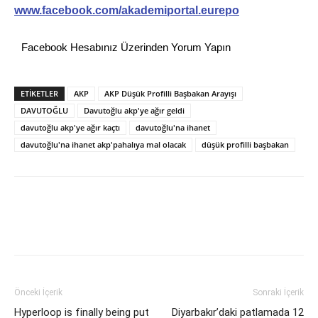
www.facebook.com/akademiportal.eurepo
Facebook Hesabınız Üzerinden Yorum Yapın
ETİKETLER
AKP
AKP Düşük Profilli Başbakan Arayışı
DAVUTOĞLU
Davutoğlu akp'ye ağır geldi
davutoğlu akp'ye ağır kaçtı
davutoğlu'na ihanet
davutoğlu'na ihanet akp'pahalıya mal olacak
düşük profilli başbakan
Önceki İçerik
Sonraki İçerik
Hyperloop is finally being put
Diyarbakır’daki patlamada 12