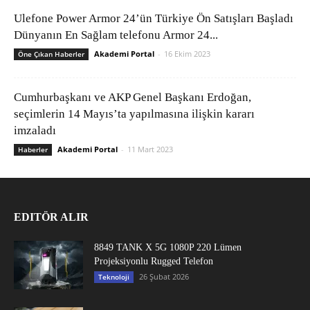
Ulefone Power Armor 24’ün Türkiye Ön Satışları Başladı
Dünyanın En Sağlam telefonu Armor 24...
Akademi Portal
-
16 Ekim 2023
Öne Çıkan Haberler
Cumhurbaşkanı ve AKP Genel Başkanı Erdoğan,
seçimlerin 14 Mayıs’ta yapılmasına ilişkin kararı
imzaladı
Akademi Portal
-
11 Mart 2023
Haberler
EDITÖR ALIR
8849 TANK X 5G 1080P 220 Lümen
Projeksiyonlu Rugged Telefon
26 Şubat 2026
Teknoloji