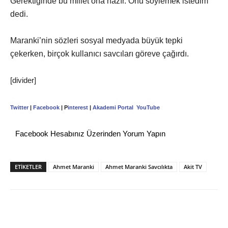
Gerektiğinde bu millet ona hazır. Onu söylemek istedim”
dedi.
Maranki’nin sözleri sosyal medyada büyük tepki
çekerken, birçok kullanıcı savcıları göreve çağırdı.
[divider]
Twitter
|
Facebook
| P
interest
|
Akademi Portal
YouTube
Facebook Hesabınız Üzerinden Yorum Yapın
ETİKETLER
Ahmet Maranki
Ahmet Maranki Savcılıkta
Akit TV