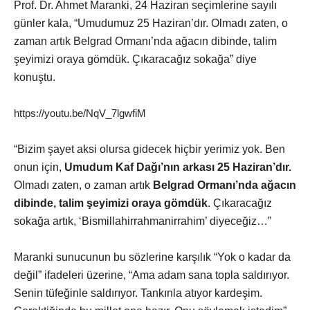
Prof. Dr. Ahmet Maranki, 24 Haziran seçimlerine sayılı
günler kala, “Umudumuz 25 Haziran’dır. Olmadı zaten, o
zaman artık Belgrad Ormanı’nda ağacın dibinde, talim
şeyimizi oraya gömdük. Çıkaracağız sokağa” diye
konuştu.
https://youtu.be/NqV_7lgwfiM
“Bizim şayet aksi olursa gidecek hiçbir yerimiz yok. Ben
onun için,
Umudum Kaf Dağı’nın arkası 25 Haziran’dır.
Olmadı zaten, o zaman artık
Belgrad Ormanı’nda ağacın
dibinde, talim şeyimizi oraya gömdük
. Çıkaracağız
sokağa artık, ‘Bismillahirrahmanirrahim’ diyeceğiz…”​
Maranki sunucunun bu sözlerine karşılık “Yok o kadar da
değil” ifadeleri üzerine, “Ama adam sana topla saldırıyor.
Senin tüfeğinle saldırıyor. Tankınla atıyor kardeşim.