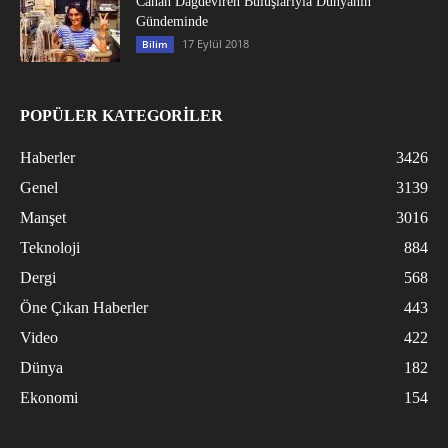
Canan Dağdeviren Buluşlarıyla Dünyanın
Gündeminde
17 Eylül 2018
Bilim
POPÜLER KATEGORİLER
Haberler
3426
Genel
3139
Manşet
3016
Teknoloji
884
Dergi
568
Öne Çıkan Haberler
443
Video
422
Dünya
182
Ekonomi
154