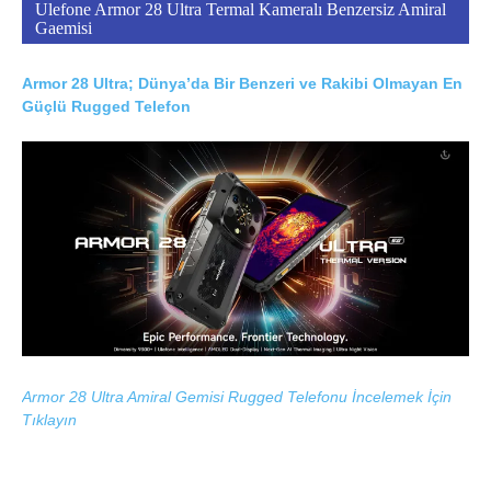
Ulefone Armor 28 Ultra Termal Kameralı Benzersiz Amiral
Gaemisi
Armor 28 Ultra; Dünya’da Bir Benzeri ve Rakibi Olmayan En
Güçlü Rugged Telefon
Armor 28 Ultra Amiral Gemisi Rugged Telefonu İncelemek İçin
Tıklayın