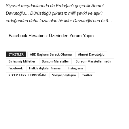
Siyaset meydanlarında da Erdoğan’ı geçebilir Ahmet
Davutoğlu… Dürüstlüğü çıkarsız milli şevki ve aşk’ı
erdoğandan daha fazla olan bir lider Davutoğlu’nun özü…
Facebook Hesabınız Üzerinden Yorum Yapın
ETİKETLER
ABD Başkanı Barack Obama
Ahmet Davutoğlu
Birleşmiş Milletler
Burson-Marsteller
Burson-Marsteller nedir
Facebook
Halkla ilişkiler firması
Instagram
RECEP TAYYİP ERDOĞAN
Sosyal paylaşım
twitter