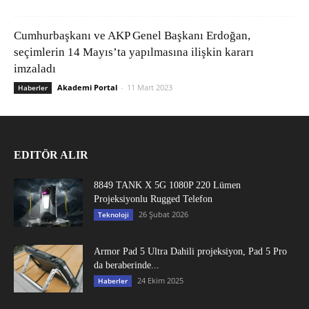
Cumhurbaşkanı ve AKP Genel Başkanı Erdoğan,
seçimlerin 14 Mayıs’ta yapılmasına ilişkin kararı
imzaladı
Akademi Portal
-
11 Mart 2023
Haberler
EDITÖR ALIR
8849 TANK X 5G 1080P 220 Lümen
Projeksiyonlu Rugged Telefon
26 Şubat 2026
Teknoloji
Armor Pad 5 Ultra Dahili projeksiyon, Pad 5 Pro
da beraberinde...
24 Ekim 2025
Haberler