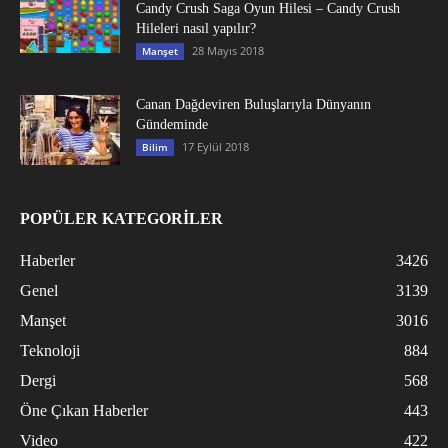
Candy Crush Saga Oyun Hilesi – Candy Crush
Hileleri nasıl yapılır?
28 Mayıs 2018
Manşet
Canan Dağdeviren Buluşlarıyla Dünyanın
Gündeminde
17 Eylül 2018
Bilim
POPÜLER KATEGORİLER
Haberler
3426
Genel
3139
Manşet
3016
Teknoloji
884
Dergi
568
Öne Çıkan Haberler
443
Video
422