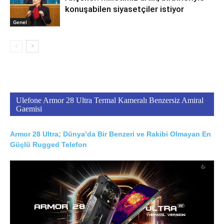
konuşabilen siyasetçiler istiyor
Genel
Ulefone Armor 28 Ultra Termal Kameralı Benzersiz Amiral
Gaemisi
Armor 28 Ultra; Dünya’da Bir Benzeri ve Rakibi Olmayan En
Güçlü Rugged Telefon