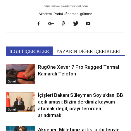
https://www.akademiportal.com
Akademi Portal kâr amacı gütmez.
İLGİLİ İÇERİKLER
YAZARIN DİĞER İÇERİKLERİ
RugOne Xever 7 Pro Rugged Termal
Kamaralı Telefon
Genel
İçişleri Bakanı Süleyman Soylu’dan İBB
açıklaması: Bizim derdimiz kayyum
atamak değil, orayı terörden
Genel
arındırmak
Akşener: Milletimiz artık, birbirleriyle