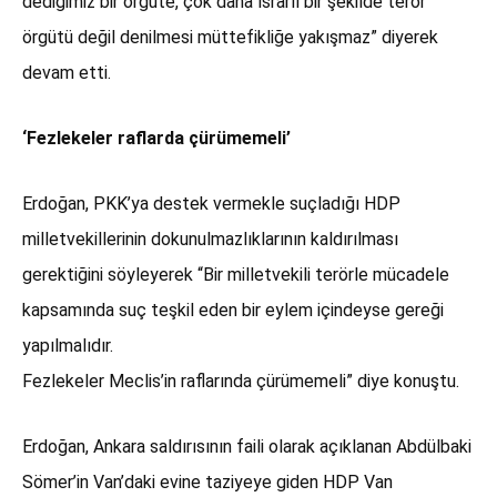
dediğimiz bir örgüte, çok daha ısrarlı bir şekilde terör
örgütü değil denilmesi müttefikliğe yakışmaz” diyerek
devam etti.
‘Fezlekeler raflarda çürümemeli’
Erdoğan, PKK’ya destek vermekle suçladığı HDP
milletvekillerinin dokunulmazlıklarının kaldırılması
gerektiğini söyleyerek “Bir milletvekili terörle mücadele
kapsamında suç teşkil eden bir eylem içindeyse gereği
yapılmalıdır.
Fezlekeler Meclis’in raflarında çürümemeli” diye konuştu.
Erdoğan, Ankara saldırısının faili olarak açıklanan Abdülbaki
Sömer’in Van’daki evine taziyeye giden HDP Van