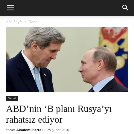
Ana Sayfa
Genel
Genel
ABD’nin ‘B planı Rusya’yı
rahatsız ediyor
Yazar:
Akademi Portal
-
25 Şubat 2016