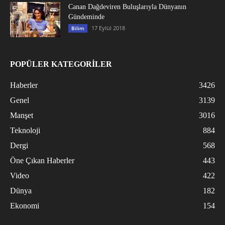
Canan Dağdeviren Buluşlarıyla Dünyanın
Gündeminde
17 Eylül 2018
Bilim
POPÜLER KATEGORİLER
Haberler
3426
Genel
3139
Manşet
3016
Teknoloji
884
Dergi
568
Öne Çıkan Haberler
443
Video
422
Dünya
182
Ekonomi
154