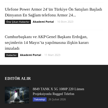
Ulefone Power Armor 24’ün Türkiye Ön Satışları Başladı
Dünyanın En Sağlam telefonu Armor 24...
Akademi Portal
-
16 Ekim 2023
Öne Çıkan Haberler
Cumhurbaşkanı ve AKP Genel Başkanı Erdoğan,
seçimlerin 14 Mayıs’ta yapılmasına ilişkin kararı
imzaladı
Akademi Portal
-
11 Mart 2023
Haberler
EDITÖR ALIR
8849 TANK X 5G 1080P 220 Lümen
Projeksiyonlu Rugged Telefon
26 Şubat 2026
Teknoloji