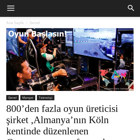
Ana Sayfa
Genel
Genel
Manşet
Teknoloji
800’den fazla oyun üreticisi
şirket ,Almanya’nın Köln
kentinde düzenlenen