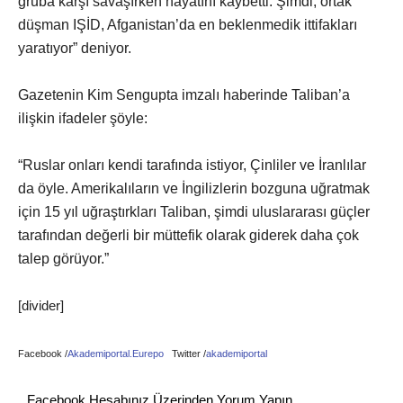
gruba karşı savaşırken hayatını kaybetti. Şimdi, ortak
düşman IŞİD, Afganistan’da en beklenmedik ittifakları
yaratıyor” deniyor.
Gazetenin Kim Sengupta imzalı haberinde Taliban’a
ilişkin ifadeler şöyle:
“Ruslar onları kendi tarafında istiyor, Çinliler ve İranlılar
da öyle. Amerikalıların ve İngilizlerin bozguna uğratmak
için 15 yıl uğraştırkları Taliban, şimdi uluslararası güçler
tarafından değerli bir müttefik olarak giderek daha çok
talep görüyor.”
[divider]
Facebook /
Akademiportal.Eurepo
Twitter /
akademiportal
Facebook Hesabınız Üzerinden Yorum Yapın