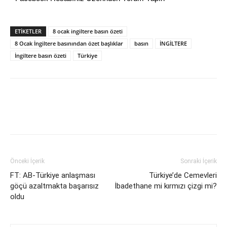
ETİKETLER
8 ocak ingiltere basın özeti
8 Ocak İngiltere basınından özet başlıklar
basın
İNGİLTERE
İngiltere basın özeti
Türkiye
Önceki İçerik
Sonraki İçerik
FT: AB-Türkiye anlaşması
Türkiye’de Cemevleri
göçü azaltmakta başarısız
İbadethane mi kırmızı çizgi mi?
oldu