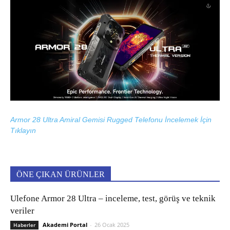
Armor 28 Ultra Amiral Gemisi Rugged Telefonu İncelemek İçin
Tıklayın
ÖNE ÇIKAN ÜRÜNLER
Ulefone Armor 28 Ultra – inceleme, test, görüş ve teknik
veriler
Akademi Portal
-
26 Ocak 2025
Haberler