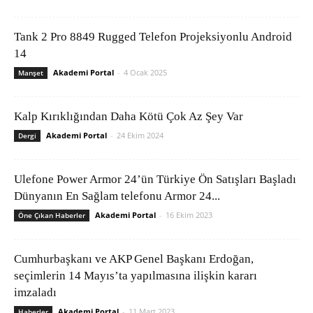
Tank 2 Pro 8849 Rugged Telefon Projeksiyonlu Android
14
Akademi Portal
-
4 Ocak 2025
Manşet
Kalp Kırıklığından Daha Kötü Çok Az Şey Var
Akademi Portal
-
24 Ekim 2024
Dergi
Ulefone Power Armor 24’ün Türkiye Ön Satışları Başladı
Dünyanın En Sağlam telefonu Armor 24...
Akademi Portal
-
16 Ekim 2023
Öne Çıkan Haberler
Cumhurbaşkanı ve AKP Genel Başkanı Erdoğan,
seçimlerin 14 Mayıs’ta yapılmasına ilişkin kararı
imzaladı
Akademi Portal
-
11 Mart 2023
Haberler