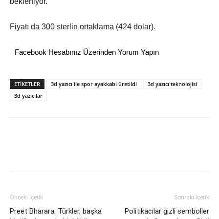
bekleniyor.
Fiyatı da 300 sterlin ortaklama (424 dolar)
.
Facebook Hesabınız Üzerinden Yorum Yapın
ETİKETLER
3d yazıcı ile spor ayakkabı üretildi
3d yazıcı teknolojisi
3d yazıcılar
Önceki İçerik
Sonraki İçerik
Preet Bharara: Türkler, başka
Politikacılar gizli semboller