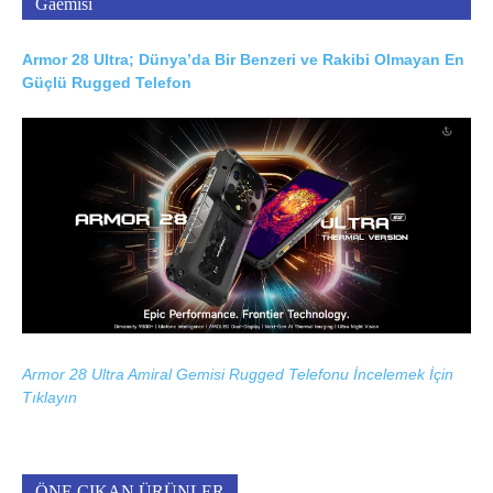
Gaemisi
Armor 28 Ultra; Dünya’da Bir Benzeri ve Rakibi Olmayan En
Güçlü Rugged Telefon
Armor 28 Ultra Amiral Gemisi Rugged Telefonu İncelemek İçin
Tıklayın
ÖNE ÇIKAN ÜRÜNLER