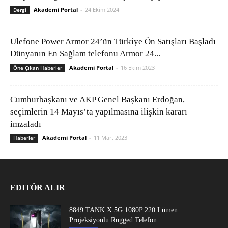
Akademi Portal
-
24 Ekim 2024
Dergi
Ulefone Power Armor 24’ün Türkiye Ön Satışları Başladı
Dünyanın En Sağlam telefonu Armor 24...
Akademi Portal
-
16 Ekim 2023
Öne Çıkan Haberler
Cumhurbaşkanı ve AKP Genel Başkanı Erdoğan,
seçimlerin 14 Mayıs’ta yapılmasına ilişkin kararı
imzaladı
Akademi Portal
-
11 Mart 2023
Haberler
EDITÖR ALIR
8849 TANK X 5G 1080P 220 Lümen
Projeksiyonlu Rugged Telefon