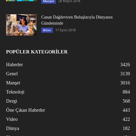
28 Mayıs 2018
Manşet
Canan Dağdeviren Buluşlarıyla Dünyanın
Gündeminde
17 Eylül 2018
Bilim
POPÜLER KATEGORİLER
Haberler
3426
Genel
3139
Manşet
3016
Teknoloji
884
Dergi
568
Öne Çıkan Haberler
443
Video
422
Dünya
182