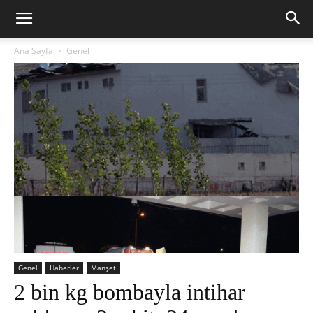
Ana Sayfa
Genel
Genel
Haberler
Manşet
2 bin kg bombayla intihar