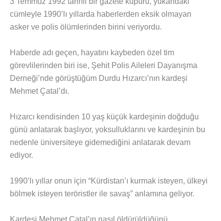
3 Temmuz 1992 tarihli bir gazete kupürü, yukarıdaki
cümleyle 1990’lı yıllarda haberlerden eksik olmayan
asker ve polis ölümlerinden birini veriyordu.
Haberde adı geçen, hayatını kaybeden özel tim
görevlilerinden biri ise, Şehit Polis Aileleri Dayanışma
Derneği’nde görüştüğüm Durdu Hızarcı’nın kardeşi
Mehmet Çatal’dı.
Hızarcı kendisinden 10 yaş küçük kardeşinin doğduğu
günü anlatarak başlıyor, yoksulluklarını ve kardeşinin bu
nedenle üniversiteye gidemediğini anlatarak devam
ediyor.
1990’lı yıllar onun için “Kürdistan’ı kurmak isteyen, ülkeyi
bölmek isteyen teröristler ile savaş” anlamına geliyor.
Kardeşi Mehmet Çatal’ın nasıl öldürüldüğünü