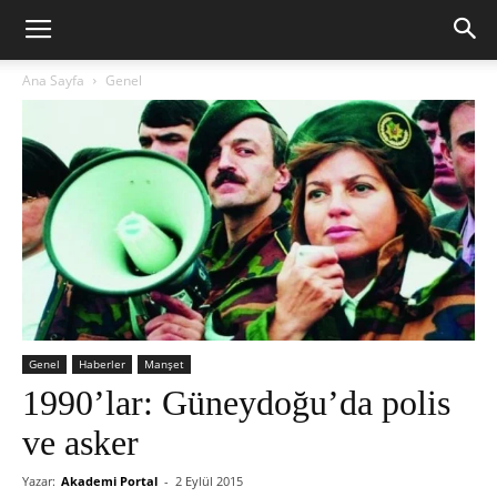
Ana Sayfa
Genel
Genel
Haberler
Manşet
1990’lar: Güneydoğu’da polis
ve asker
Yazar:
Akademi Portal
-
2 Eylül 2015