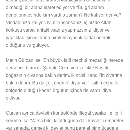
olmadığı bir alana işaret ediyor ve “Bu gri alanın
denetlenmesinde kim vardı o zaman? Ne kalıyor geriye?
Vicdanınıza kalıyor. İyi bir insansanız, içinizde Allah
korkusu varsa, ahlaklıysanız yapmazsınız” diyor ve
yaptıkları işin vicdana bırakılmayacak kadar önemli
olduğunu vurguluyor.
Metin Gürcan ise “En büyük faili meçhul mezarlığı nerede
derseniz, birincisi Şırnak, Cizre ve özellikle Kasrik
boğazının civarına bakın derim. İkincisi Kandil’in civarına
bakın derim. Bu da çok önemli” diyor ve “Faili meçhuller
bölgede olduğu kadar, örgütün içinde de vardı” diye
ekliyor.
Gürcan ayrıca devletin kontrolünde illegal yapılar ile ilgili
soruma ise “Varsa bile, ki olduğuna dair kuvvetli emareler
var sahada, demek ki devlet bunu paralel bir mücadele