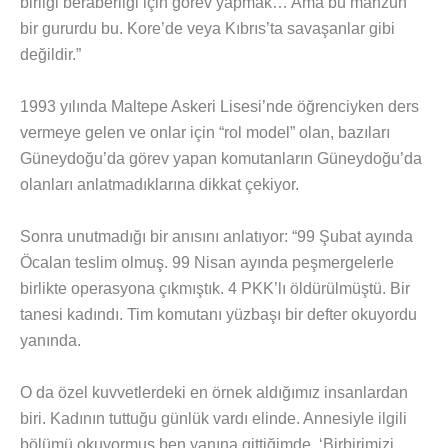
birliği beraberliği için görev yapmak… Ama bu mahzun
bir gururdu bu. Kore’de veya Kıbrıs’ta savaşanlar gibi
değildir.”
1993 yılında Maltepe Askeri Lisesi’nde öğrenciyken ders
vermeye gelen ve onlar için “rol model” olan, bazıları
Güneydoğu’da görev yapan komutanların Güneydoğu’da
olanları anlatmadıklarına dikkat çekiyor.
Sonra unutmadığı bir anısını anlatıyor: “99 Şubat ayında
Öcalan teslim olmuş. 99 Nisan ayında peşmergelerle
birlikte operasyona çıkmıştık. 4 PKK’lı öldürülmüştü. Bir
tanesi kadındı. Tim komutanı yüzbaşı bir defter okuyordu
yanında.
O da özel kuvvetlerdeki en örnek aldığımız insanlardan
biri. Kadının tuttuğu günlük vardı elinde. Annesiyle ilgili
bölümü okuyormuş ben yanına gittiğimde. ‘Birbirimizi