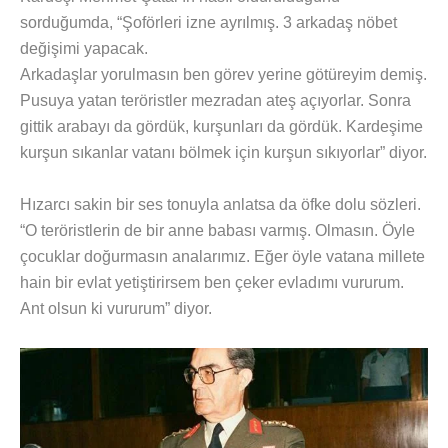
sorduğumda, “Şoförleri izne ayrılmış. 3 arkadaş nöbet
değişimi yapacak.
Arkadaşlar yorulmasın ben görev yerine götüreyim demiş.
Pusuya yatan teröristler mezradan ateş açıyorlar. Sonra
gittik arabayı da gördük, kurşunları da gördük. Kardeşime
kurşun sıkanlar vatanı bölmek için kurşun sıkıyorlar” diyor.
Hızarcı sakin bir ses tonuyla anlatsa da öfke dolu sözleri.
“O teröristlerin de bir anne babası varmış. Olmasın. Öyle
çocuklar doğurmasın analarımız. Eğer öyle vatana millete
hain bir evlat yetiştirirsem ben çeker evladımı vururum.
Ant olsun ki vururum” diyor.