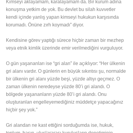
Kimseyi aklayamam, karalayamam da. Bir kurum adına
konuşma yetkim de yok. Bu devlet bu silah kuvvetler
kendi içinde yanlış yapan kimseyi hukukun karşısında
korumadı. Önüne zırh koymadı” diyor.
Kendisine görev yaptığı sürece hiçbir zaman bir mezhep
veya etnik kimlik üzerinde emir verilmediğini vurguluyor.
O gün yaşananları ise “gri alan” ile açıklıyor: “Her ülkenin
gri alanı vardır. O günlerin en büyük sıkıntısı şu, normalde
bir ülkenin gri alanı yüzde beşi, yüzde altıyı geçmez. O
zaman ülkenin neredeyse yüzde 80’i gri alandı. O
bölgede yaşananların yüzde 80’i gri alandı. Onu
oluşturanları engelleyemediğiniz müddetçe yapacağınız
hiçbir şey yok.”
Gri alandan ne kast ettiğini sorduğumda ise, hukuk,
toplum, basın, uluslararası kuruluşların denetiminin