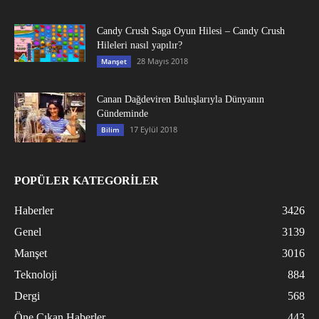
Candy Crush Saga Oyun Hilesi – Candy Crush
Hileleri nasıl yapılır?
28 Mayıs 2018
Manşet
Canan Dağdeviren Buluşlarıyla Dünyanın
Gündeminde
17 Eylül 2018
Bilim
POPÜLER KATEGORİLER
Haberler
3426
Genel
3139
Manşet
3016
Teknoloji
884
Dergi
568
Öne Çıkan Haberler
443