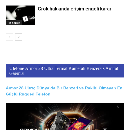
Grok hakkında erişim engeli kararı
Haberler
Ulefone Armor 28 Ultra Termal Kameralı Benzersiz Amiral
Gaemisi
Armor 28 Ultra; Dünya’da Bir Benzeri ve Rakibi Olmayan En
Güçlü Rugged Telefon