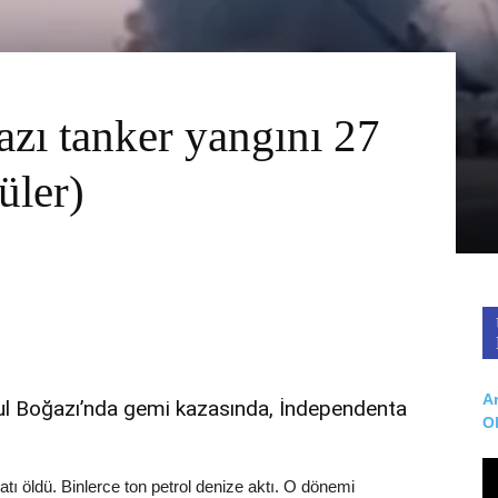
zı tanker yangını 27
üler)
Ar
bul Boğazı’nda gemi kazasında, İndependenta
O
ı öldü. Binlerce ton petrol denize aktı. O dönemi