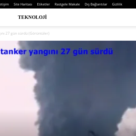
letişim
Site Haritası
Etiketler
Rastgele Makale
Dış Bağlantılar
Gizlilik
TEKNOLOJI
ını 27 gün sürdü (Görüntüler)