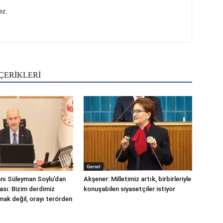
ez.
ÇERİKLERİ
Genel
kanı Süleyman Soylu’dan
Akşener: Milletimiz artık, birbirleriyle
ası: Bizim derdimiz
konuşabilen siyasetçiler istiyor
ak değil, orayı terörden