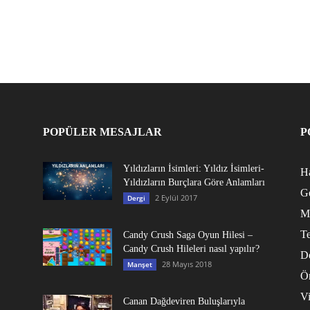
POPÜLER MESAJLAR
P
Yıldızların İsimleri: Yıldız İsimleri-
Ha
Yıldızların Burçlara Göre Anlamları
G
2 Eylül 2017
Dergi
M
Te
Candy Crush Saga Oyun Hilesi –
Candy Crush Hileleri nasıl yapılır?
D
28 Mayıs 2018
Manşet
Ö
V
Canan Dağdeviren Buluşlarıyla