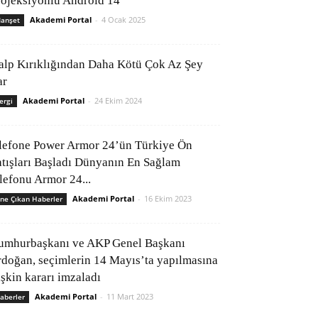
rojeksiyonlu Android 14
Akademi Portal
-
4 Ocak 2025
anşet
alp Kırıklığından Daha Kötü Çok Az Şey
ar
Akademi Portal
-
24 Ekim 2024
ergi
lefone Power Armor 24’ün Türkiye Ön
atışları Başladı Dünyanın En Sağlam
elefonu Armor 24...
Akademi Portal
-
16 Ekim 2023
ne Çıkan Haberler
umhurbaşkanı ve AKP Genel Başkanı
rdoğan, seçimlerin 14 Mayıs’ta yapılmasına
işkin kararı imzaladı
Akademi Portal
-
11 Mart 2023
aberler