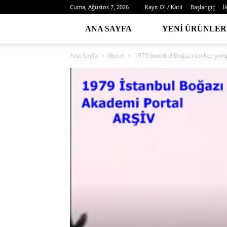
Cuma, Ağustos 7, 2026
Kayıt Ol / Katıl
Başlangıç
İ
ANA SAYFA
YENI ÜRÜNLER
Ana Sayfa
Genel
1979 İstanbul Boğazı tanker yang