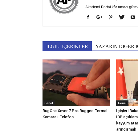
Akademi Portal kâr amacı gütm
İLGİLİ İÇERİKLER
YAZARIN DİĞER İ
Genel
Genel
RugOne Xever 7 Pro Rugged Termal
İçişleri Ba
Kamaralı Telefon
İBB açıklam
kayyum atam
arındırmak