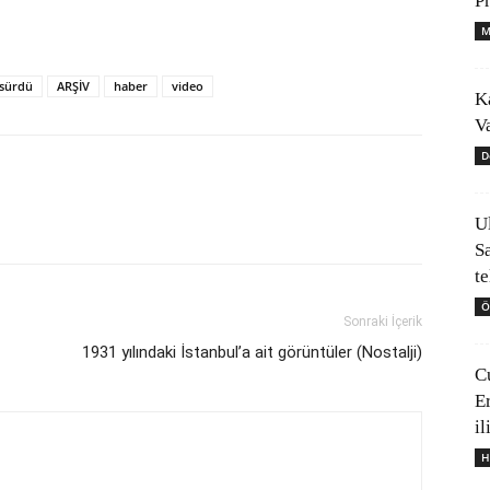
P
M
 sürdü
ARŞİV
haber
video
K
V
D
U
S
t
Ö
Sonraki İçerik
1931 yılındaki İstanbul’a ait görüntüler (Nostalji)
C
E
il
H