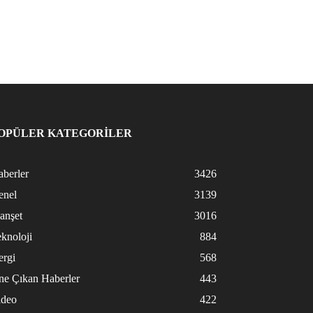
OPÜLER KATEGORİLER
berler
3426
enel
3139
anşet
3016
knoloji
884
ergi
568
ne Çıkan Haberler
443
ideo
422