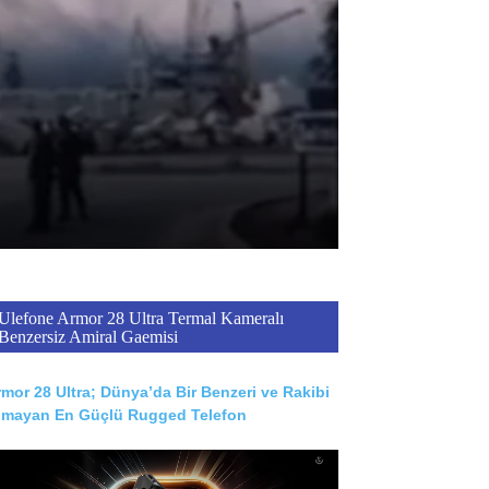
Ulefone Armor 28 Ultra Termal Kameralı
Benzersiz Amiral Gaemisi
mor 28 Ultra; Dünya’da Bir Benzeri ve Rakibi
lmayan En Güçlü Rugged Telefon