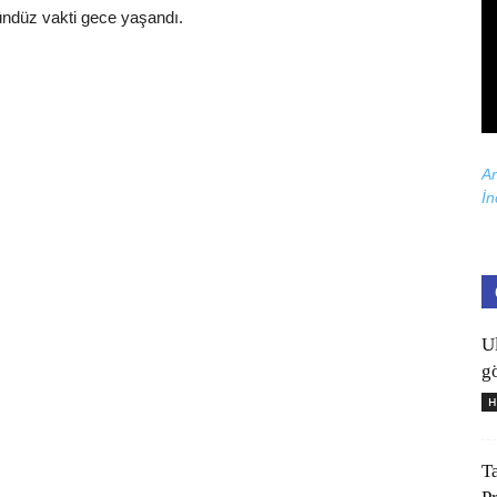
ündüz vakti gece yaşandı.
Ar
İn
U
gö
H
T