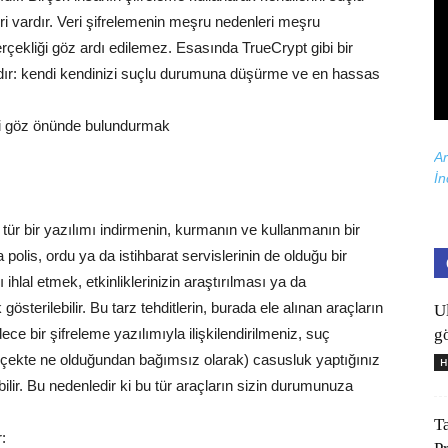
 vardır. Veri şifrelemenin meşru nedenleri meşru
erçekliği göz ardı edilemez. Esasında TrueCrypt gibi bir
rdır: kendi kendinizi suçlu durumuna düşürme ve en hassas
ni göz önünde bulundurmak
Ar
İn
 tür bir yazılımı indirmenin, kurmanın ve kullanmanın bir
a polis, ordu ya da istihbarat servislerinin de olduğu bir
hlal etmek, etkinliklerinizin araştırılması ya da
sterilebilir. Bu tarz tehditlerin, burada ele alınan araçların
U
gö
dece bir şifreleme yazılımıyla ilişkilendirilmeniz, suç
erçekte ne olduğundan bağımsız olarak) casusluk yaptığınız
H
ilir. Bu nedenledir ki bu tür araçların sizin durumunuza
T
: