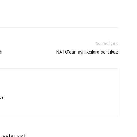
Sonraki İçerik
dı
NATO’dan ayrılıkçılara sert ikaz
ez.
ÇERİKLERİ