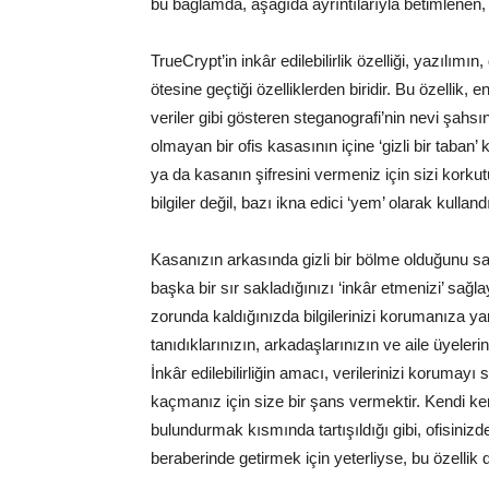
bu bağlamda, aşağıda ayrıntılarıyla betimlenen, Tr
TrueCrypt’in inkâr edilebilirlik özelliği, yazılı
ötesine geçtiği özelliklerden biridir. Bu özellik, e
veriler gibi gösteren steganografi’nin nevi şahsı
olmayan bir ofis kasasının içine ‘gizli bir taban’
ya da kasanın şifresini vermeniz için sizi kor
bilgiler değil, bazı ikna edici ‘yem’ olarak kullan
Kasanızın arkasında gizli bir bölme olduğunu s
başka bir sır sakladığınızı ‘inkâr etmenizi’ sağ
zorunda kaldığınızda bilgilerinizi korumanıza ya
tanıdıklarınızın, arkadaşlarınızın ve aile üyelerini
İnkâr edilebilirliğin amacı, verilerinizi korumayı
kaçmanız için size bir şans vermektir. Kendi k
bulundurmak kısmında tartışıldığı gibi, ofisini
beraberinde getirmek için yeterliyse, bu özellik d