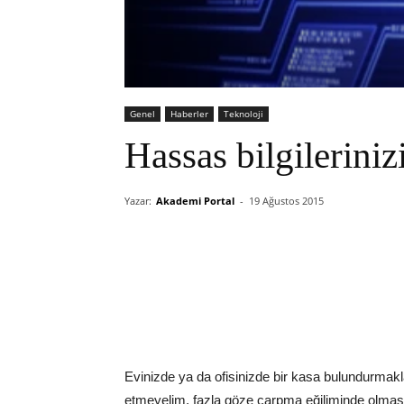
Genel
Haberler
Teknoloji
Hassas bilgilerini
Yazar:
Akademi Portal
-
19 Ağustos 2015
Evinizde ya da ofisinizde bir kasa bulundurmakla
etmeyelim, fazla göze çarpma eğiliminde olmasıd