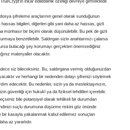
ueCrypt’in inkâr edilebilirlik özelliği devreye girmektedir.
mın, dosya şifreleme araçlarının genel olarak sunduğunun
n hassas bilgileri, diğerleri gibi yani daha az hassas, gizli
na münhasır bir biçimi olarak düşünülebilir. Bu pek de gizli
 kurmaya benzetilebilir. Saldırgan sizin anahtarınızı çalarsa
kutursa bulacağı şey korumayı gerçekten önemsediğiniz
dığınız materyaller olacaktır.
adece siz bileceksiniz. Bu, saldırgana vermiş olduğunuzdan
layacaktır ve herhangi bir nedenden dolayı şifrenizi söylemek
rdım edecektir. Bu nedenler, sizin ya da meslektaşınızın,
zin güvenliği için hukukî ya da fiziksel tehditleri içerebilir.
 seçseniz bile potansiyel olarak tehlikeli bir durumdan
endinizi suçlu durumuna düşürme riskini göz önünde
zde bir kasayla yakalanmak kabul edilemez sonuçları
aha az yararlıdır.