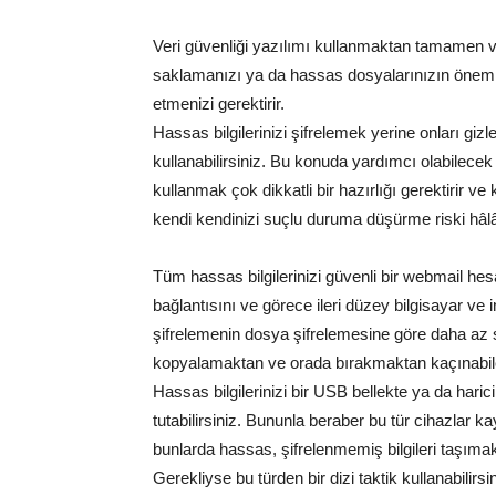
Veri güvenliği yazılımı kullanmaktan tamamen vaz
saklamanızı ya da hassas dosyalarınızın önemli u
etmenizi gerektirir.
Hassas bilgilerinizi şifrelemek yerine onları gizl
kullanabilirsiniz. Bu konuda yardımcı olabilece
kullanmak çok dikkatli bir hazırlığı gerektirir v
kendi kendinizi suçlu duruma düşürme riski hâl
Tüm hassas bilgilerinizi güvenli bir webmail he
bağlantısını ve görece ileri düzey bilgisayar ve in
şifrelemenin dosya şifrelemesine göre daha az su
kopyalamaktan ve orada bırakmaktan kaçınabile
Hassas bilgilerinizi bir USB bellekte ya da haric
tutabilirsiniz. Bununla beraber bu tür cihazlar
bunlarda hassas, şifrelenmemiş bilgileri taşımak g
Gerekliyse bu türden bir dizi taktik kullanabilir