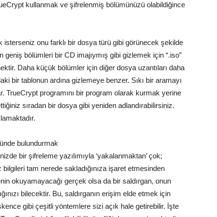
rueCrypt kullanmak ve şifrelenmiş bölümünüzü olabildiğince
sterseniz onu farklı bir dosya türü gibi görünecek şekilde
n geniş bölümleri bir CD imajıymış gibi gizlemek için “.iso”
ektir. Daha küçük bölümler için diğer dosya uzantıları daha
ndaki bir tablonun ardına gizlemeye benzer. Sıkı bir aramayı
ar. TrueCrypt programını bir program olarak kurmak yerine
iğiniz sıradan bir dosya gibi yeniden adlandırabilirsiniz.
lamaktadır.
 önünde bulundurmak
izde bir şifreleme yazılımıyla ‘yakalanmaktan’ çok;
 bilgileri tam nerede sakladığınıza işaret etmesinden
senin okuyamayacağı gerçek olsa da bir saldırgan, onun
ınızı bilecektir. Bu, saldırganın erişim elde etmek için
ence gibi çeşitli yöntemlere sizi açık hale getirebilir. İşte