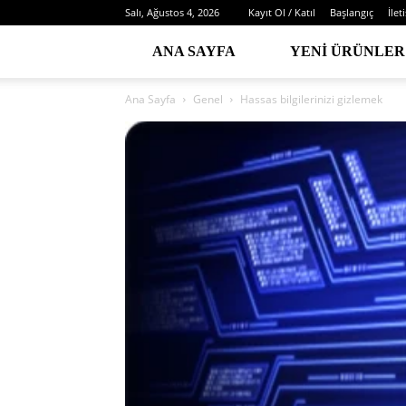
Salı, Ağustos 4, 2026
Kayıt Ol / Katıl
Başlangıç
İlet
ANA SAYFA
YENI ÜRÜNLER
Ana Sayfa
Genel
Hassas bilgilerinizi gizlemek