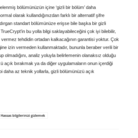
şifrelenmiş bölümünüzün içine ‘gizli bir bölüm’ daha
mal olarak kullandığınızdan farklı bir alternatif şifre
ldırgan standart bölümünüze erişse bile başka bir gizli
eCrypt’in bu yolla bilgi saklayabileceğini çok iyi bilebilir,
r vermez tehdidin ortadan kalkacağının garantisi yoktur. Çok
liğine izin vermeden kullanmaktadır, bununla beraber verili bir
olup olmadığını, analiz yoluyla belirlemenin olanaksız olduğu
ü açık bırakmak ya da diğer uygulamaların onun içerdiği
i daha az teknik yollarla, gizli bölümünüzü açık
Hassas bilgilerinizi gizlemek