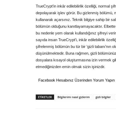
TrueCrypt’in inkâr edilebilirlik özelliği, normal 
depolayarak işlev görür. Bu gizlenmiş bölümü, nor
kullanarak açarsınız. Teknik bilgiye sahip bir sa
bölümün olduğunu kanıtlayamayacaktır. Elbette Tru
bu nedenle yem olarak kullandığınız şifreyi veri
sayıda insan TrueCrypt’i, inkâr edilebilirlik özel
şifrelenmiş bölümün bu tür bir ‘gizli tabanı’nın 
düşünülmektedir. Buna rağmen, gizli bölümünüz
dosyalara kısayol oluşturmasına izin vermek gib
etmediğinizden emin olmak sizin işinizdir.
Facebook Hesabınız Üzerinden Yorum Yapın
ETİKETLER
Bilgilerimi nasıl gizlerim
gizli bilgiler