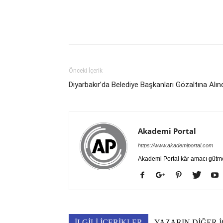
Önceki İçerik
Diyarbakır’da Belediye Başkanları Gözaltına Alın
Akademi Portal
https://www.akademiportal.com
Akademi Portal kâr amacı gütm
İLGİLİ İÇERİKLER
YAZARIN DİĞER İ