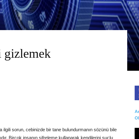
zi gizlemek
Ar
O
 ilgili sorun, cebinizde bir tane bulundurmanın sözünü bile
ır. Birçok insanın şifreleme kullanarak kendilerini suçlu