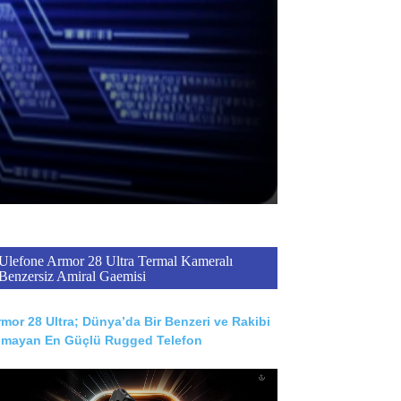
Ulefone Armor 28 Ultra Termal Kameralı
Benzersiz Amiral Gaemisi
mor 28 Ultra; Dünya’da Bir Benzeri ve Rakibi
lmayan En Güçlü Rugged Telefon