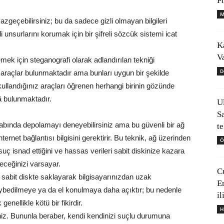
P
M
geçebilirsiniz; bu da sadece gizli olmayan bilgileri
nsurlarını korumak için bir şifreli sözcük sistemi icat
K
V
emek için steganografi olarak adlandırılan tekniği
D
k araçlar bulunmaktadır ama bunları uygun bir şekilde
e kullandığınız araçları öğrenen herhangi birinin gözünde
â bulunmaktadır.
U
S
sabında depolamayı deneyebilirsiniz ama bu güvenli bir ağ
t
ternet bağlantısı bilgisini gerektirir. Bu teknik, ağ üzerinden
Ö
ç isnad ettiğini ve hassas verileri sabit diskinize kazara
ceğinizi varsayar.
C
i sabit diskte saklayarak bilgisayarınızdan uzak
E
 kaybedilmeye ya da el konulmaya daha açıktır; bu nedenle
il
enellikle kötü bir fikirdir.
H
siniz. Bununla beraber, kendi kendinizi suçlu durumuna