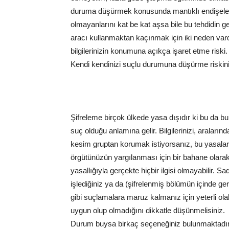
duruma düşürmek konusunda mantıklı endişeleri
olmayanlarını kat be kat aşsa bile bu tehdidin g
aracı kullanmaktan kaçınmak için iki neden va
bilgilerinizin konumuna açıkça işaret etme riski.
Kendi kendinizi suçlu durumuna düşürme riski
Şifreleme birçok ülkede yasa dışıdır ki bu da bu
suç olduğu anlamına gelir. Bilgilerinizi, aralarınd
kesim gruptan korumak istiyorsanız, bu yasaları i
örgütünüzün yargılanması için bir bahane olarak gö
yasallığıyla gerçekte hiçbir ilgisi olmayabilir. Sa
işlediğiniz ya da (şifrelenmiş bölümün içinde g
gibi suçlamalara maruz kalmanız için yeterli olab
uygun olup olmadığını dikkatle düşünmelisiniz.
Durum buysa birkaç seçeneğiniz bulunmaktadır