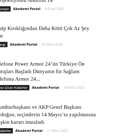
rojeksiyonlu Android 14
Akademi Portal
-
4 Ocak 2025
anşet
alp Kırıklığından Daha Kötü Çok Az Şey
ar
Akademi Portal
-
24 Ekim 2024
ergi
lefone Power Armor 24’ün Türkiye Ön
atışları Başladı Dünyanın En Sağlam
elefonu Armor 24...
Akademi Portal
-
16 Ekim 2023
ne Çıkan Haberler
umhurbaşkanı ve AKP Genel Başkanı
rdoğan, seçimlerin 14 Mayıs’ta yapılmasına
işkin kararı imzaladı
Akademi Portal
-
11 Mart 2023
aberler