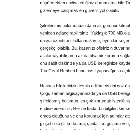
düşürmekten endişe ettiğiniz durumlarda bile T
gizlemeye çalışmak en güvenli yol olabilir.
Şifrelenmiş bölümünüzü daha az görünür kılmak i
yeniden adlandırabilirsiniz. Yaklaşık 700 MB ola
dosya uzantısını kullanmak iyi işleyen bir seçen
gerçekçi olabilir. Bu, kasanızı ofisinizin duvarı
atlatamayabilir ama az da olsa bir koruma sağl
onu sabit diskinize ya da USB belleğinize kaydett
TrueCrypt Rehberi bunu nasıl yapacağınızı açık
Hassas bilgilerinizin teşhis edilme riskini göz
Çoğu zaman bilgisayarınızda ya da USB belleğin
şifrelenmiş bölümün, en çok korumak istediğiniz
endişe edersiniz. Her ne kadar bu bilgileri kim
orada olduğunu ve onu korumak için adımlar attığ
girişebileceği, korkutma, şantaj, sorgulama ve işk