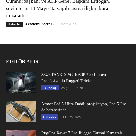
Cumhurbaşkanı ve AKP Genel Başkanı Erdoğan,
seçimlerin 14 Mayıs’ta yapılmasına ilişkin kararı
imzaladı
Akademi Portal
-
11 Mart 2023
Haberler
EDITÖR ALIR
8849 TANK X 5G 1080P 220 Lümen
Projeksiyonlu Rugged Telefon
26 Şubat 2026
Teknoloji
Armor Pad 5 Ultra Dahili projeksiyon, Pad 5 Pro
da beraberinde...
24 Ekim 2025
Haberler
RugOne Xever 7 Pro Rugged Termal Kamaralı