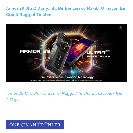
Armor 28 Ultra; Dünya’da Bir Benzeri ve Rakibi Olmayan En
Güçlü Rugged Telefon
Armor 28 Ultra Amiral Gemisi Rugged Telefonu İncelemek İçin
Tıklayın
ÖNE ÇIKAN ÜRÜNLER